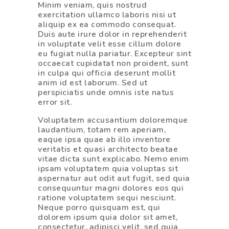
Minim veniam, quis nostrud
exercitation ullamco laboris nisi ut
aliquip ex ea commodo consequat.
Duis aute irure dolor in reprehenderit
in voluptate velit esse cillum dolore
eu fugiat nulla pariatur. Excepteur sint
occaecat cupidatat non proident, sunt
in culpa qui officia deserunt mollit
anim id est laborum. Sed ut
perspiciatis unde omnis iste natus
error sit.
Voluptatem accusantium doloremque
laudantium, totam rem aperiam,
eaque ipsa quae ab illo inventore
veritatis et quasi architecto beatae
vitae dicta sunt explicabo. Nemo enim
ipsam voluptatem quia voluptas sit
aspernatur aut odit aut fugit, sed quia
consequuntur magni dolores eos qui
ratione voluptatem sequi nesciunt.
Neque porro quisquam est, qui
dolorem ipsum quia dolor sit amet,
consectetur, adipisci velit, sed quia