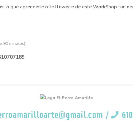
s lo que aprendiste o te llevaste de este WorkShop tan nec
e 90 minutos).
 610707189
erroamarilloarte@gmail.com
/
610