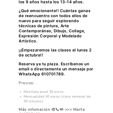
los 9 años hasta los 13-14 años.
¿Qué emocionante!! Cuántas ganas
de reencuentro con todos ellos de
nuevo para seguir explorando
técnicas de pintura, Arte
Contemporáneo, Dibujo, Collage,
Expresión Corporal y Modelado
Artístico.
¡¡Empezaremos las clases el lunes 2
de octubre!!
Reserva ya tu plaza. Escríbenos un
email o directamente un mensaje por
WhatsApp 610701789.
Precios:
Matrícula anual 30 euros.
Mensualidad 40 euros (clase semanal de
90 minutos).
Más infomación 🎨📞✏️ >>> Marta