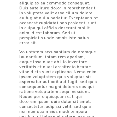
aliquip ex ea commodo consequat.
Duis aute irure dolor in reprehenderit
in voluptate velit esse cillum dolore
eu fugiat nulla pariatur. Excepteur sint
occaecat cupidatat non proident, sunt
in culpa qui officia deserunt mollit
anim id est laborum. Sed ut
perspiciatis unde omnis iste natus
error sit.
Voluptatem accusantium doloremque
laudantium, totam rem aperiam,
eaque ipsa quae ab illo inventore
veritatis et quasi architecto beatae
vitae dicta sunt explicabo. Nemo enim
ipsam voluptatem quia voluptas sit
aspernatur aut odit aut fugit, sed quia
consequuntur magni dolores eos qui
ratione voluptatem sequi nesciunt.
Neque porro quisquam est, qui
dolorem ipsum quia dolor sit amet,
consectetur, adipisci velit, sed quia
non numquam eius modi tempora
incidunt ut labore et dolore magnam