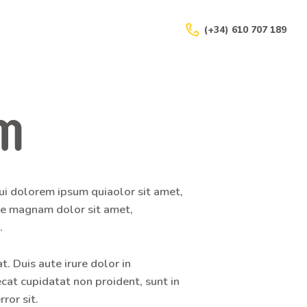
(+34) 610 707 189
am
ui dolorem ipsum quiaolor sit amet,
ore magnam dolor sit amet,
.
. Duis aute irure dolor in
ecat cupidatat non proident, sunt in
ror sit.