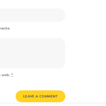
mente.
ta web.
*