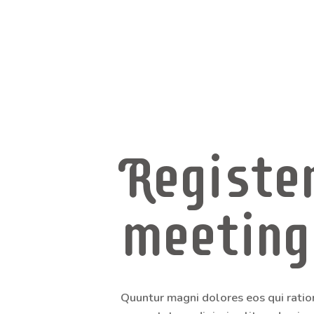
Register
meeting
Quuntur magni dolores eos qui ratio