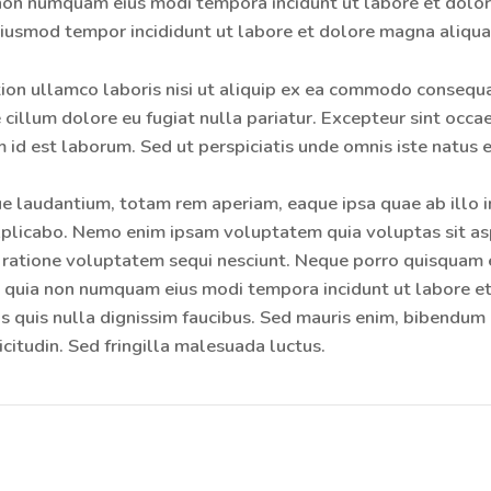
ia non numquam eius modi tempora incidunt ut labore et dol
 eiusmod tempor incididunt ut labore et dolore magna aliqua
ion ullamco laboris nisi ut aliquip ex ea commodo consequat
 cillum dolore eu fugiat nulla pariatur. Excepteur sint occa
m id est laborum. Sed ut perspiciatis unde omnis iste natus er
audantium, totam rem aperiam, eaque ipsa quae ab illo inv
xplicabo. Nemo enim ipsam voluptatem quia voluptas sit asp
ratione voluptatem sequi nesciunt. Neque porro quisquam e
sed quia non numquam eius modi tempora incidunt ut labore
quis nulla dignissim faucibus. Sed mauris enim, bibendum 
icitudin. Sed fringilla malesuada luctus.