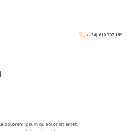
(+34) 610 707 189
e
ui dolorem ipsum quiaolor sit amet,